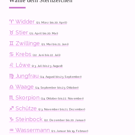
Wähle dein Sternzeichen
♈ Widder
(21. März bis 20. April)
♉ Stier
(21. April bis 20. Mai)
♊ Zwillinge
(21. Mai bis 21. Juni)
♋ Krebs
(22. Juni bis 22. Juli)
♌ Löwe
(23. Juli bis 23. August)
♍ Jungfrau
(24. August bis 23. September)
♎ Waage
(24. September bis 23. Oktober)
♏ Skorpion
(24. Oktober bis 22. November)
♐ Schütze
(23. November bis 21. Dezember)
♑ Steinbock
(22. Dezember bis 20. Januar)
♒ Wassermann
(21. Januar bis 19. Februar)