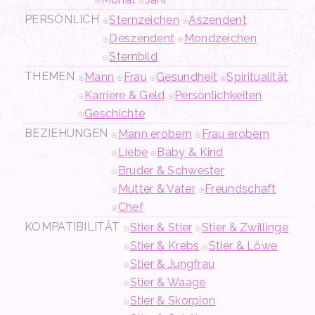
PERSÖNLICH
Sternzeichen
Aszendent
Deszendent
Mondzeichen
Sternbild
THEMEN
Mann
Frau
Gesundheit
Spiritualität
Karriere & Geld
Persönlichkeiten
Geschichte
BEZIEHUNGEN
Mann erobern
Frau erobern
Liebe
Baby & Kind
Bruder & Schwester
Mutter & Vater
Freundschaft
Chef
KOMPATIBILITÄT
Stier & Stier
Stier & Zwillinge
Stier & Krebs
Stier & Löwe
Stier & Jungfrau
Stier & Waage
Stier & Skorpion