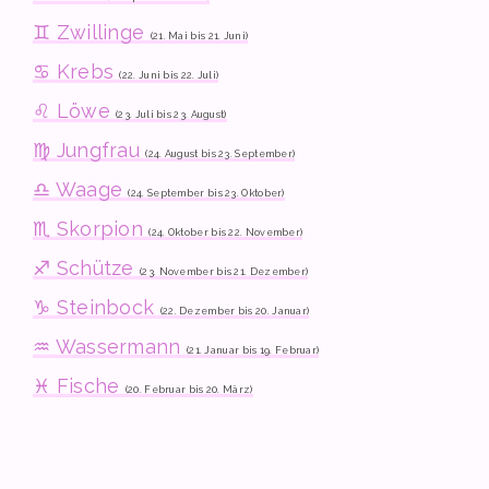
♊ Zwillinge
(21. Mai bis 21. Juni)
♋ Krebs
(22. Juni bis 22. Juli)
♌ Löwe
(23. Juli bis 23. August)
♍ Jungfrau
(24. August bis 23. September)
♎ Waage
(24. September bis 23. Oktober)
♏ Skorpion
(24. Oktober bis 22. November)
♐ Schütze
(23. November bis 21. Dezember)
♑ Steinbock
(22. Dezember bis 20. Januar)
♒ Wassermann
(21. Januar bis 19. Februar)
♓ Fische
(20. Februar bis 20. März)