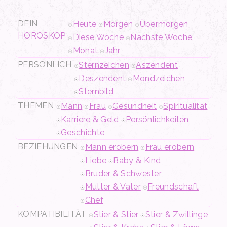
DEIN
Heute
Morgen
Übermorgen
HOROSKOP
Diese Woche
Nächste Woche
Monat
Jahr
PERSÖNLICH
Sternzeichen
Aszendent
Deszendent
Mondzeichen
Sternbild
THEMEN
Mann
Frau
Gesundheit
Spiritualität
Karriere & Geld
Persönlichkeiten
Geschichte
BEZIEHUNGEN
Mann erobern
Frau erobern
Liebe
Baby & Kind
Bruder & Schwester
Mutter & Vater
Freundschaft
Chef
KOMPATIBILITÄT
Stier & Stier
Stier & Zwillinge