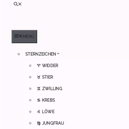
MENÜ
STERNZEICHEN
♈ WIDDER
♉ STIER
♊ ZWILLING
♋ KREBS
♌ LÖWE
♍ JUNGFRAU