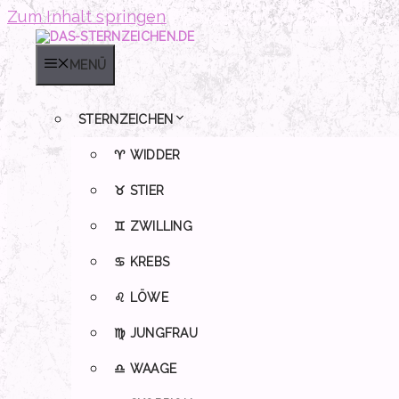
Zum Inhalt springen
MENÜ
STERNZEICHEN
♈ WIDDER
♉ STIER
♊ ZWILLING
♋ KREBS
♌ LÖWE
♍ JUNGFRAU
♎ WAAGE