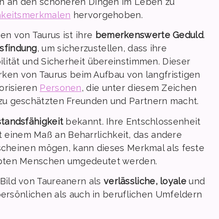
ch an den schöneren Dingen im Leben zu
chkeitsmerkmalen
hervorgehoben.
n von Taurus ist ihre
bemerkenswerte Geduld
.
sfindung
, um sicherzustellen, dass ihre
lität und Sicherheit übereinstimmen. Dieser
tärken von Taurus beim Aufbau von langfristigen
orisieren
Personen
, die unter diesem Zeichen
 zu geschätzten Freunden und Partnern macht.
tandsfähigkeit
bekannt. Ihre Entschlossenheit
mit einem Maß an Beharrlichkeit, das andere
rscheinen mögen, kann dieses Merkmal als feste
ebten Menschen umgedeutet werden.
Bild von Taureanern als
verlässliche, loyale
und
persönlichen als auch in beruflichen Umfeldern