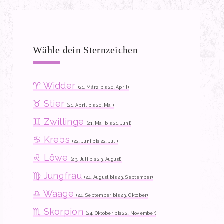
Wähle dein Sternzeichen
♈ Widder
(21. März bis 20. April)
♉ Stier
(21. April bis 20. Mai)
♊ Zwillinge
(21. Mai bis 21. Juni)
♋ Krebs
(22. Juni bis 22. Juli)
♌ Löwe
(23. Juli bis 23. August)
♍ Jungfrau
(24. August bis 23. September)
♎ Waage
(24. September bis 23. Oktober)
♏ Skorpion
(24. Oktober bis 22. November)