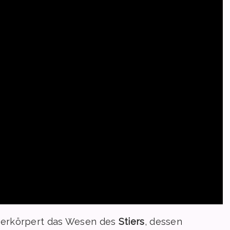
verkörpert das Wesen des
Stiers
, dessen