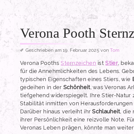
Zum
Inhalt
springen
Verona Pooth Stern
19. Februar 2025
von
Tom
Verona Pooths
Sternzeichen
ist
Stier
, bek
für die Annehmlichkeiten des Lebens. Gebor
typischen Eigenschaften eines Stiers, wie
gedeihen in der
Schönheit
, was Veronas A
tiefgehend widerspiegelt. Ihre Stier-Natur 
Stabilität inmitten von Herausforderungen 
Darüber hinaus verleiht ihr
Schlauheit
, die
ihrer Persönlichkeit eine reizvolle Note. F
Veronas Leben prägen, könnte man weiter