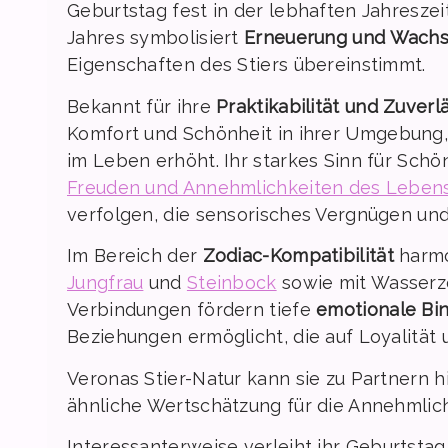
Geburtstag fest in der lebhaften Jahreszeit
Jahres symbolisiert
Erneuerung und Wach
Eigenschaften des Stiers übereinstimmt.
Bekannt für ihre
Praktikabilität und Zuverl
Komfort und Schönheit in ihrer Umgebung,
im Leben erhöht. Ihr starkes Sinn für Sch
Freuden und Annehmlichkeiten des Leben
verfolgen, die sensorisches Vergnügen und
Im Bereich der
Zodiac-Kompatibilität
harmo
Jungfrau
und
Steinbock
sowie mit Wasserz
Verbindungen fördern tiefe
emotionale Bi
Beziehungen ermöglicht, die auf Loyalität
Veronas Stier-Natur kann sie zu Partnern hi
ähnliche Wertschätzung für die Annehmlic
Interessanterweise verleiht ihr Geburtsta