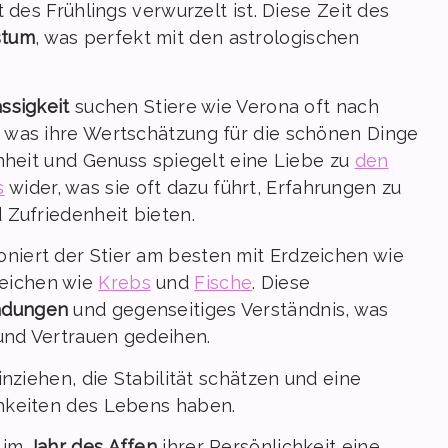
 des Frühlings verwurzelt ist. Diese Zeit des
stum
, was perfekt mit den astrologischen
ässigkeit
suchen Stiere wie Verona oft nach
 was ihre Wertschätzung für die schönen Dinge
önheit und Genuss spiegelt eine Liebe zu
den
s
wider, was sie oft dazu führt, Erfahrungen zu
 Zufriedenheit bieten.
niert der Stier am besten mit Erdzeichen wie
eichen wie
Krebs
und
Fische
. Diese
ndungen
und gegenseitiges Verständnis, was
 und Vertrauen gedeihen.
nziehen, die Stabilität schätzen und eine
hkeiten des Lebens haben.
g im
Jahr des Affen
ihrer Persönlichkeit eine