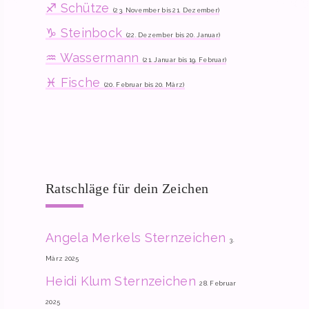
♐ Schütze
(23. November bis 21. Dezember)
♑ Steinbock
(22. Dezember bis 20. Januar)
♒ Wassermann
(21. Januar bis 19. Februar)
♓ Fische
(20. Februar bis 20. März)
Ratschläge für dein Zeichen
Angela Merkels Sternzeichen
3.
März 2025
Heidi Klum Sternzeichen
28. Februar
2025