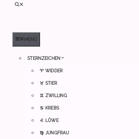
MENÜ
STERNZEICHEN
♈ WIDDER
♉ STIER
♊ ZWILLING
♋ KREBS
♌ LÖWE
♍ JUNGFRAU