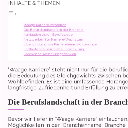
INHALTE & THEMEN
Waage Karriere verstehen
Die Berufslandschaft in der Branche
Navigation durch Berufswege
Netzwerken für Karriere-Wachstum
Überwindung von Karriereherausforderungen
Fortlaufende berufliche Entwicklung
Kosmische Abschlussgedanken
“Waage Karriere” steht nicht nur für die berufl
die Bedeutung des Gleichgewichts zwischen be
Wohlbefinden. Es ist eine umfassende Herangehe
langfristige Zufriedenheit und Erfüllung zu erre
Die Berufslandschaft in der Branc
Bevor wir tiefer in “Waage Karriere” eintauchen
Möglichkeiten in der [Branchenname] Branche. 