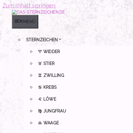
Zum Inhalt springen
MENÜ
STERNZEICHEN
♈ WIDDER
♉ STIER
♊ ZWILLING
♋ KREBS
♌ LÖWE
♍ JUNGFRAU
♎ WAAGE