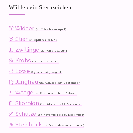
Wähle dein Sternzeichen
♈ Widder
(21. März bis 20. April)
♉ Stier
(21. April bis 20. Mai)
♊ Zwillinge
(21. Mai bis 21. Juni)
♋ Krebs
(22. Juni bis 22. Juli)
♌ Löwe
(23. Juli bis 23. August)
♍ Jungfrau
(24. August bis 23. September)
♎ Waage
(24. September bis 23. Oktober)
♏ Skorpion
(24. Oktober bis 22. November)
♐ Schütze
(23. November bis 21. Dezember)
♑ Steinbock
(22. Dezember bis 20. Januar)