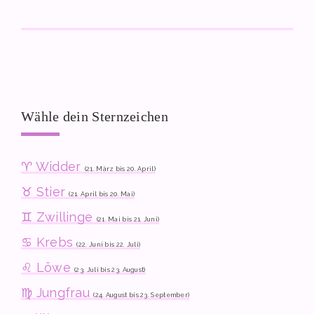
Wähle dein Sternzeichen
♈ Widder
(21. März bis 20. April)
♉ Stier
(21. April bis 20. Mai)
♊ Zwillinge
(21. Mai bis 21. Juni)
♋ Krebs
(22. Juni bis 22. Juli)
♌ Löwe
(23. Juli bis 23. August)
♍ Jungfrau
(24. August bis 23. September)