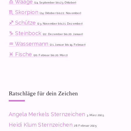
♎ Waage
(24. September bis 23. Oktober)
♏ Skorpion
(24. Oktober bis 22. November)
♐ Schütze
(23. November bis 21. Dezember)
♑ Steinbock
(22. Dezember bis 20. Januar)
♒ Wassermann
(21. Januar bis 19. Februar)
♓ Fische
(20. Februar bis 20. März)
Ratschläge für dein Zeichen
Angela Merkels Sternzeichen
3. März 2025
Heidi Klum Sternzeichen
28. Februar 2025