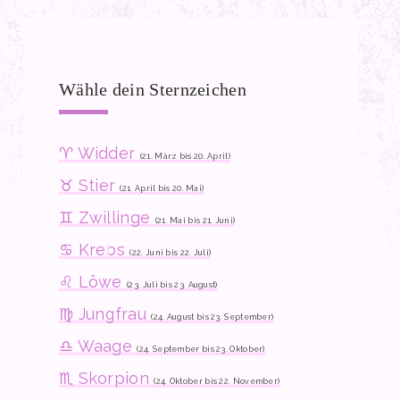
Wähle dein Sternzeichen
♈ Widder
(21. März bis 20. April)
♉ Stier
(21. April bis 20. Mai)
♊ Zwillinge
(21. Mai bis 21. Juni)
♋ Krebs
(22. Juni bis 22. Juli)
♌ Löwe
(23. Juli bis 23. August)
♍ Jungfrau
(24. August bis 23. September)
♎ Waage
(24. September bis 23. Oktober)
♏ Skorpion
(24. Oktober bis 22. November)