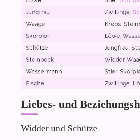
Löwe
Stier,
Skorpi
Jungfrau
Zwillinge,
Sc
Waage
Krebs, Stei
Skorpion
Löwe, Wass
Schütze
Jungfrau, St
Steinbock
Widder, Waa
Wassermann
Stier, Skorpi
Fische
Zwillinge, L
Liebes- und Beziehungs
Widder und Schütze