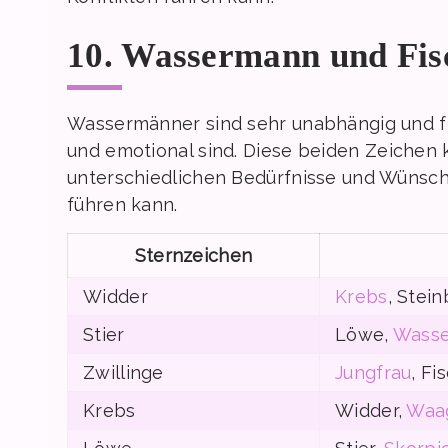
10. Wassermann und Fis
Wassermänner sind sehr unabhängig und fr
und emotional sind. Diese beiden Zeichen 
unterschiedlichen Bedürfnisse und Wünsche
führen kann.
Sternzeichen
Widder
Krebs
, Stei
Stier
Löwe,
Wass
Zwillinge
Jungfrau
, Fi
Krebs
Widder,
Waa