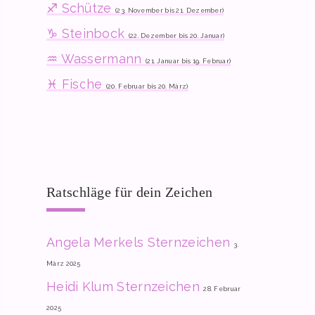
♐ Schütze
(23. November bis 21. Dezember)
♑ Steinbock
(22. Dezember bis 20. Januar)
♒ Wassermann
(21. Januar bis 19. Februar)
♓ Fische
(20. Februar bis 20. März)
Ratschläge für dein Zeichen
Angela Merkels Sternzeichen
3.
März 2025
Heidi Klum Sternzeichen
28. Februar
2025