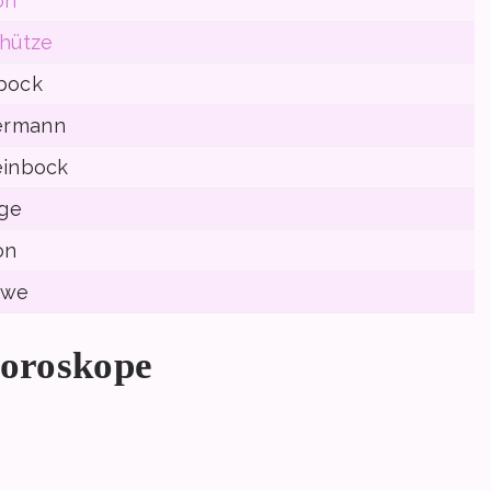
on
hütze
nbock
ermann
einbock
ge
on
öwe
horoskope